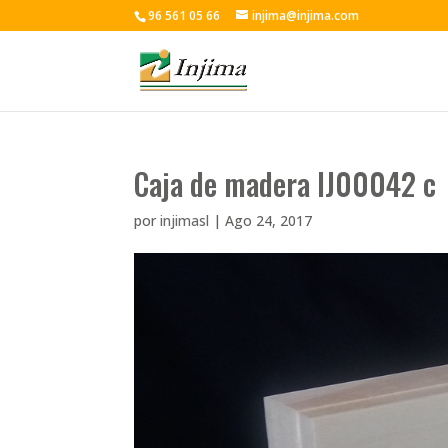
96 561 05 66
injima@injima.com
Caja de madera IJ00042 c
por
injimasl
|
Ago 24, 2017