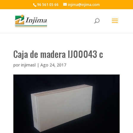
96 561 05 66
injima@injima.com
Caja de madera IJ00043 c
por
injimasl
|
Ago 24, 2017