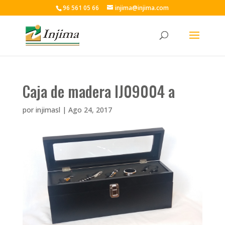
96 561 05 66
injima@injima.com
Caja de madera IJ09004 a
por
injimasl
|
Ago 24, 2017