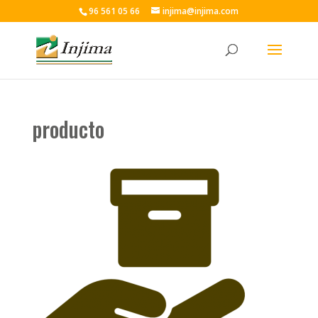
96 561 05 66
injima@injima.com
producto