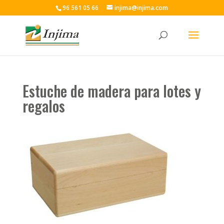
96 561 05 66
injima@injima.com
Estuche de madera para lotes y
regalos