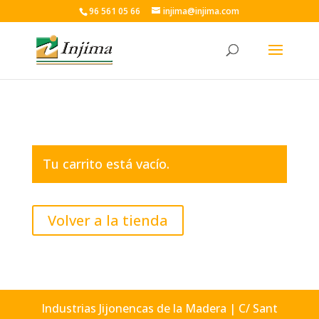
96 561 05 66
injima@injima.com
Tu carrito está vacío.
Volver a la tienda
Industrias Jijonencas de la Madera | C/ Sant