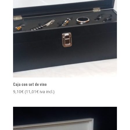
Caja con set de vino
9,10
€
(
11,01
€
iva incl.)