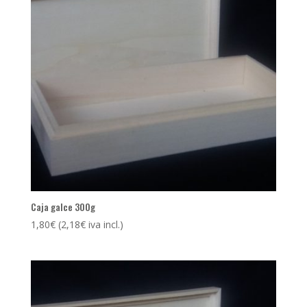
Caja galce 300g
1,80
€
(
2,18
€
iva incl.)